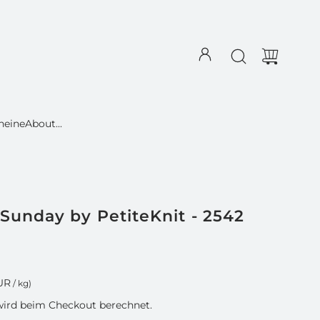
heine
About...
Sunday by PetiteKnit - 2542
UR
/
kg
)
ird beim Checkout berechnet.