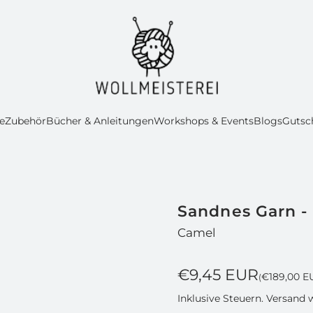
e
Zubehör
Bücher & Anleitungen
Workshops & Events
Blogs
Gutsc
Sandnes Garn - 
Camel
R
€9,45 EUR
€189,00 E
(
e
Inklusive Steuern.
Versand
w