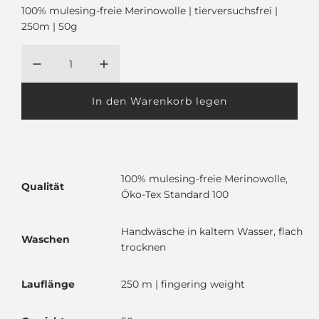
P
100% mulesing-freie Merinowolle | tierversuchsfrei |
250m | 50g
r
e
i
In den Warenkorb legen
s
L
a
d
e
n
1
00% mulesing-freie Merinowolle,
.
Qualität
Öko-Tex Standard 100
.
.
Handwäsche in kaltem Wasser, flach
Waschen
trocknen
Lauflänge
250 m | fingering weight