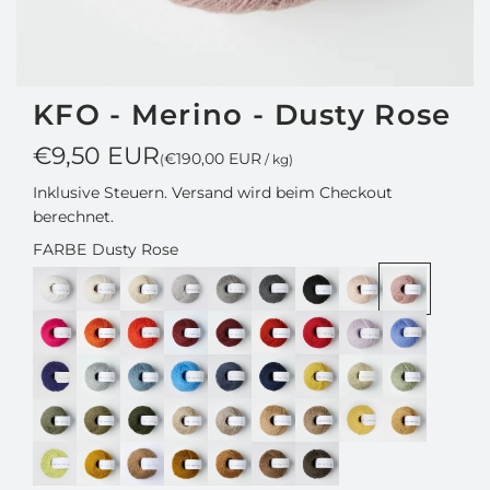
KFO - Merino - Dusty Rose
R
€9,50 EUR
€190,00 EUR
(
/
kg
)
e
Inklusive Steuern.
Versand
wird beim Checkout
berechnet.
g
FARBE
Dusty Rose
u
l
ä
r
e
r