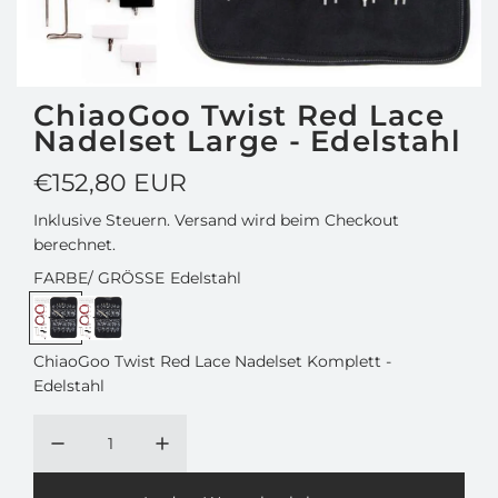
ChiaoGoo Twist Red Lace
Nadelset Large - Edelstahl
R
€152,80 EUR
e
Inklusive Steuern.
Versand
wird beim Checkout
berechnet.
g
FARBE/ GRÖSSE
Edelstahl
u
l
ChiaoGoo Twist Red Lace Nadelset Komplett -
ä
Edelstahl
r
e
r