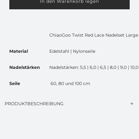
In den Warenkorb legen
L
P
a
d
r
e
e
n
ChiaoGoo Twist Red Lace Nadelset Large
.
i
.
Material
Edelstahl | Nylonseile
s
.
Nadelstärken
Nadelstärken: 5,5 | 6,0 | 6,5 | 8,0 | 9,0 | 10,0
Seile
60, 80 und 100 cm
PRODUKTBESCHREIBUNG