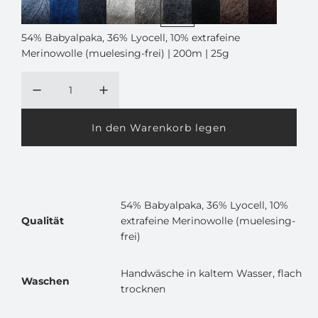
e
r
54% Babyalpaka, 36% Lyocell, 10% extrafeine
Merinowolle (muelesing-frei) | 200m | 25g
P
r
e
In den Warenkorb legen
i
L
a
s
d
e
n
54% Babyalpaka, 36% Lyocell, 10%
.
Qualität
extrafeine Merinowolle (muelesing-
.
frei)
.
Handwäsche in kaltem Wasser, flach
Waschen
trocknen